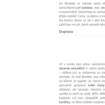
Do Benátek se můžete vydat vše
samozřejmě patří
autobus
, vlak i
os
a nepohodlné. Nejrychleji se samo
přijde nejdráž. Cena, za kterou si m
Na druhou stranu se dá v akci koup
záleží jen na vás, které variantě dáv
Doprava
Už v úvodu bylo lehce naznačeno
opravdu netradiční
. V celém centru
– většina jich je odstavena na par
vezmete, že celé Benátky jsou měs
na kůlech, je logické, že hlavní do
speciálně upravené
velké čluny
zábavné, ale opravdu všechno od
sanitku tu jezdí na vodě. Břeh vět
budkami, což jsou nástupiště „lo
kartičky
, na které můžete cestovat