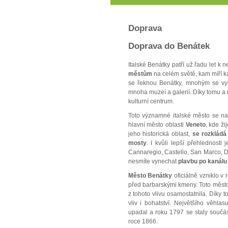
Doprava
Doprava do Benátek
Italské Benátky patří už řadu let k
městům
na celém světě, kam míří kaž
se řeknou Benátky, mnohým se v
mnoha muzeí a galerií. Díky tomu a 
kulturní centrum.
Toto významné italské město se n
hlavní město oblasti
Veneto
, kde ži
jeho historická oblast,
se rozkládá
mosty
. I kvůli lepší přehlednosti 
Cannaregio, Castello, San Marco, 
nesmíte vynechat
plavbu po kanálu
Město Benátky
oficiálně vzniklo v 
před barbarskými kmeny. Toto město
z tohoto vlivu osamostatnila. Díky 
vliv i bohatství. Největšího věhl
upadal a roku 1797 se staly součást
roce 1866.