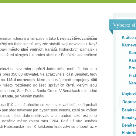
Vyberte s
Krátce 
 nejromantičtějším a tím pádem také k
nejnavštěvovanějším
dý rok tisíce turistů, aby zde strávili svoji dovolenou. Když
Karneva
ybaví
město plné vodních kanálů
, historických památek i
Kar
množství různých kulturních akcí se z Benátek stalo světové
Kar
Pro
achází na severním pobřeží Jaderského moře. Jedná se o
je přes 350 00 obyvatel. Nejatraktivnější část Benátek, tedy
His
 na 118-ti ostrovech
, které jsou vzájemně propojeny
400
Nene
je město rozděleno do šesti správních čtvrtí, kterými jsou
Dorsoduro, San Polo a Santa Croce. V Benátkách rozhodně
Ubytová
 Grande
, po Velkém kanálu.
Doprav
roce 810, ale už předtím se zde usazovali lidé, kteří prchali
Benátsk
 pak představovalo jen byzantskou kolonii, která se ovšem
tomu se město dále rozšiřovalo, a tím pádem také rostl jeho
Benátky
asu dosáhlo město kolem roku 1204. Poté už vliv Benátek
Benátsk
í Habsburské říše. K Italskému království se připojili až v
Histori