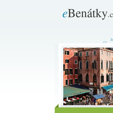
e
Benátky
.
I