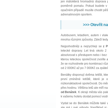
jen málokterá hromadná doprava p
poměrně pomalu. Pokud budete v Be
opačném případě musíte chodit pěšky,
adrenalinovým sportem.
>>> Otevřít n
Autobusem, letadlem, autem i vla
mnoha různými způsoby. Záleží tedy 
Nejpohodlněji a nejrychleji se
z P
letecké dopravy. Let trvá okolo 
absolvovat s přestupem nebo i bez n
kterou leteckou společnost zvolíte a
že se rozhodnete pro kombinaci rů
od 2 000Kč až po 7 000Kč za zpáteč
Benátky disponují dvěma letišti, kte
první zmíněné letiště, které je
nízkonákladové společnosti. Do měs
přes hodinu. Většina letů ale míří n
od Benátek
. K okraji města vás pa
k vašemu hotelu dostat pomocí vodn
Vydat se do Benátek můžete také v
ale má i své výhody. Například si