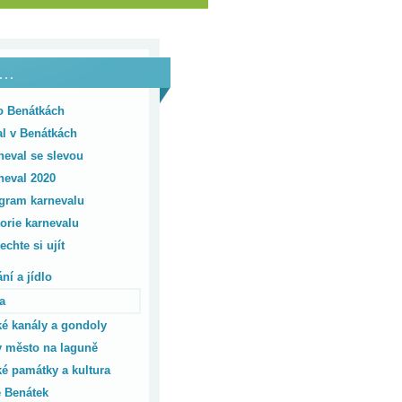
i…
o Benátkách
l v Benátkách
neval se slevou
neval 2020
gram karnevalu
torie karnevalu
chte si ujít
ní a jídlo
a
é kanály a gondoly
 město na laguně
é památky a kultura
e Benátek