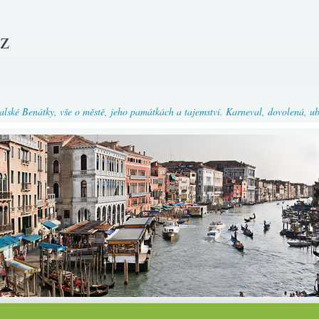
cz
talské Benátky, vše o městě, jeho památkách a tajemství. Karneval, dovolená, uby