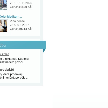
25.10.-1.11.2026
Cena:
41890 Kč
elet-Mediterr ...
Plná penze
28.5.-5.6.2027
Cena:
39314 Kč
webu
e zde!
m o reklamu? Kupte si
kaz na této pozici!
produktů
y které prodávají.
 interiérů, portréty ...