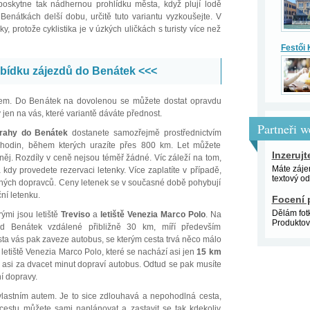
oskytne tak nádhernou prohlídku města, když plují lodě
nátkách delší dobu, určitě tuto variantu vyzkoušejte. V
 protože cyklistika je v úzkých uličkách s turisty více než
Festői K
abídku zájezdů do Benátek <<<
kem. Do Benátek na dovolenou se můžete dostat opravdu
jen na vás, které variantě dáváte přednost.
Partneři 
rahy do Benátek
dostanete samozřejmě prostřednictvím
2 hodin, během kterých urazíte přes 800 km. Let můžete
Inzerujt
ěj. Rozdíly v ceně nejsou téměř žádné. Víc záleží na tom,
Máte záje
 kdy provedete rezervaci letenky. Více zaplatíte v případě,
textový od
zných dopravců. Ceny letenek se v současné době pohybují
ní letenku.
Focení 
Dělám fotk
rými jsou letiště
Treviso
a
letiště Venezia Marco Polo
. Na
Produktové,
 od Benátek vzdálené přibližně 30 km, míří především
ta vás pak zaveze autobus, se kterým cesta trvá něco málo
a letiště Venezia Marco Polo, které se nachází asi jen
15 km
k asi za dvacet minut dopraví autobus. Odtud se pak musíte
í dopravy.
lastním autem. Je to sice zdlouhavá a nepohodlná cesta,
 cestu můžete sami naplánovat a zastavit se tak kdekoliv