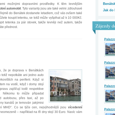
Benátsk
mi možnými dopravními prostředky. K těm levnějším
obní automobil
. Tyto varianty jsou ale také velmi zdlouhavé
Jak do 
zřejmě do Benátek dostanete letadlem, což vás ovšem také
ůžete koupit letenku, se totiž může vyšplhat až k 10 000Kč.
it letenka za pár stovek, takže levněji než autem, takže
Zájezdy d
áte přednost.
Palazzo 
Palazzo 
, že je doprava v Benátkách
 totiž nepotkáte ani jedno auto
kovištích na periferii. Když si
tem na vodě, když i domy stojí
Palazzo 
pravu zajišťují lodě respektive
. Někomu to může připadat
 autobusu, přes taxi, až po
šiny kanálů je lemován jakýmisi
dní MHD“. Co se týče cen, nejvýhodnější jsou
vícedenní
Palazzo 
 neomezeně – například na tři dny stojí 30 Euro. Navíc vám