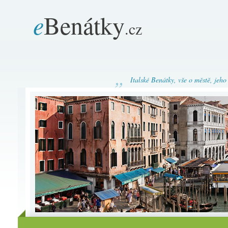
e
Benátky
.cz
Italské Benátky, vše o městě, jeho